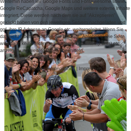
Weiterhin haben wir Google Fonts und FontAwesome sowie
Google ReCapatcha, Google Maps und weitere externe Inhalte
integriert. Diese werden nach dem sie auf "Akzeptieren"
geklickt haben von den jeweiligen Servern nachgeladen und
ggf. ihre IP Adresse an Google etc. weitergeleitet. Wenn Sie
das nicht möchten klicken Sie bitte auf "Ablehnen" Die Seite
wird dann keine externen Inhalte und Schriften (Fonts) etc.
anzeigen und weitere Daten übermitteln.
Akzeptieren
Ablehnen
Weitere Informationen
|
Impressum