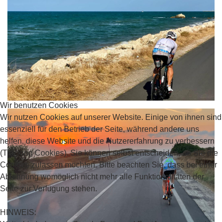
Wir benutzen Cookies
Wir nutzen Cookies auf unserer Website. Einige von ihnen sind
essenziell für den Betrieb der Seite, während andere uns
helfen, diese Website und die Nutzererfahrung zu verbessern
(Tracking Cookies). Sie können selbst entscheiden, ob Sie die
Cookies zulassen möchten. Bitte beachten Sie, dass bei einer
Ablehnung womöglich nicht mehr alle Funktionalitäten der
Seite zur Verfügung stehen.
HINWEIS: